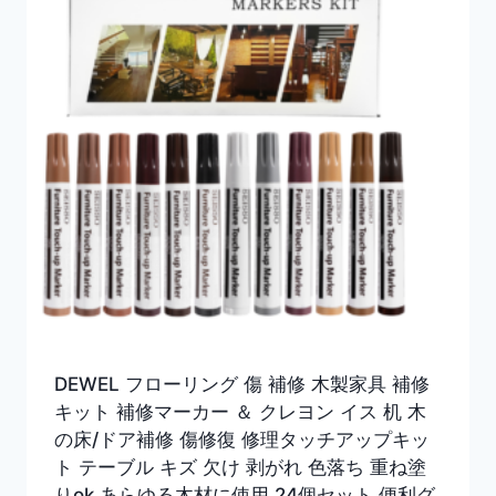
DEWEL フローリング 傷 補修 木製家具 補修
キット 補修マーカー ＆ クレヨン イス 机 木
の床/ドア補修 傷修復 修理タッチアップキッ
ト テーブル キズ 欠け 剥がれ 色落ち 重ね塗
りok あらゆる木材に使用 24個セット 便利グ