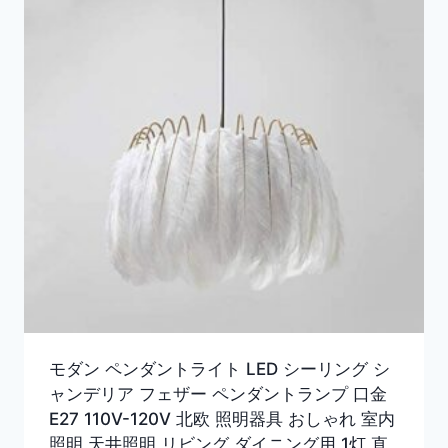
モダン ペンダントライト LED シーリング シ
ャンデリア フェザー ペンダントランプ 口金
E27 110V-120V 北欧 照明器具 おしゃれ 室内
照明 天井照明 リビング ダイニング用 1灯 直