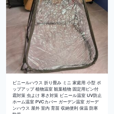
ビニールハウス 折り畳み ミニ 家庭用 小型 ポ
ップアップ 植物温室 観葉植物 固定用ピン付
霜対策 虫よけ 寒さ対策 ビニール温室 UV防止
ホーム温室 PVCカバー ガーデン温室 ガーデ
ンハウス 屋外 室内 育苗 収納便利 保温 防寒