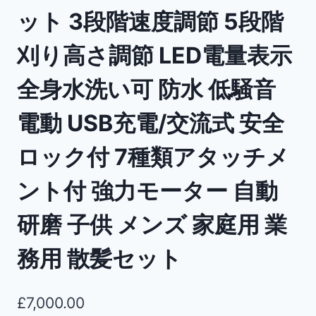
ット 3段階速度調節 5段階
刈り高さ調節 LED電量表示
全身水洗い可 防水 低騒音
電動 USB充電/交流式 安全
ロック付 7種類アタッチメ
ント付 強力モーター 自動
研磨 子供 メンズ 家庭用 業
務用 散髪セット
£
7,000.00