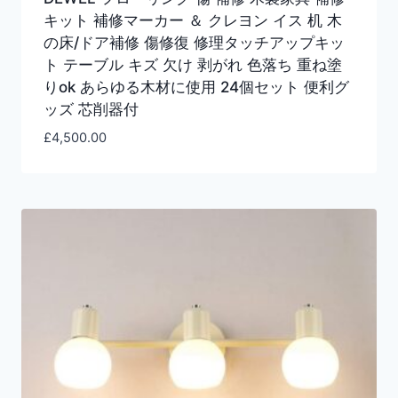
キット 補修マーカー ＆ クレヨン イス 机 木
の床/ドア補修 傷修復 修理タッチアップキッ
ト テーブル キズ 欠け 剥がれ 色落ち 重ね塗
りok あらゆる木材に使用 24個セット 便利グ
ッズ 芯削器付
£
4,500.00