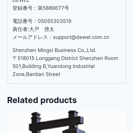
登録番号：第5889677号
電話番号：05055303519
責任者:大戸 啓太
メールアドレス：support@dewel.com.cn
Shenzhen Mingxi Business Co.,Ltd.
〒518015 Longgang District Shenzhen Room
501,Building B,Yuandong Industrial
Zone,Bantian Street
Related products