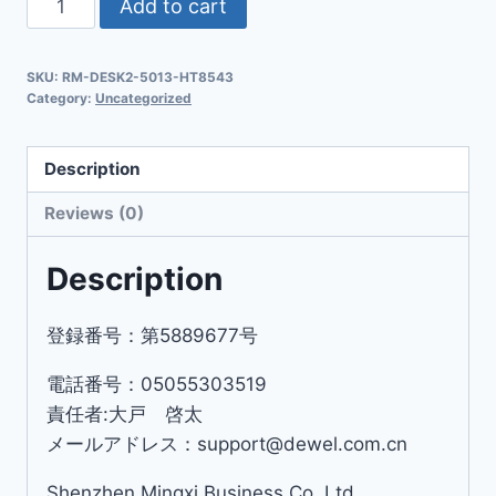
Add to cart
SKU:
RM-DESK2-5013-HT8543
Category:
Uncategorized
Description
Reviews (0)
Description
登録番号：第5889677号
電話番号：05055303519
責任者:大戸 啓太
メールアドレス：support@dewel.com.cn
Shenzhen Mingxi Business Co.,Ltd.