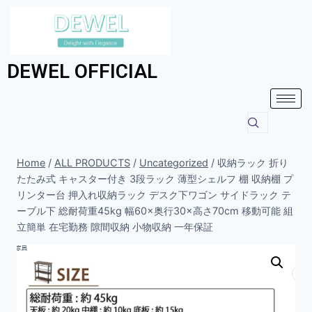
DEWEL OFFICIAL
Home
/
ALL PRODUCTS
/
Uncategorized
/
収納ラック 折り
たたみ式 キャスター付き 3段ラック 薄型シェルフ 棚 収納棚 プ
リンター台 押入れ収納ラック デスク下ワゴン サイドラック テ
ーブル下 総耐荷重45kg 幅60×奥行30×高さ70cm 移動可能 組
立簡単 在宅勤務 隙間収納 小物収納 一年保証