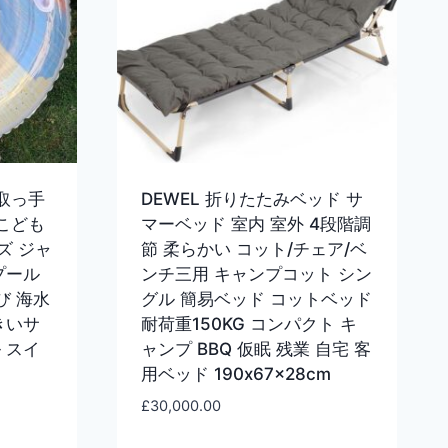
 取っ手
DEWEL 折りたたみベッド サ
 こども
マーベッド 室内 室外 4段階調
ズ ジャ
節 柔らかい コット/チェア/ベ
プール
ンチ三用 キャンプコット シン
び 海水
グル 簡易ベッド コットベッド
きいサ
耐荷重150KG コンパクト キ
 スイ
ャンプ BBQ 仮眠 残業 自宅 客
用ベッド 190x67x28cm
£
30,000.00