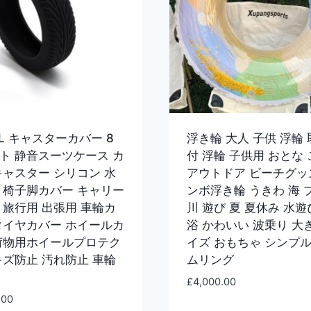
EL キャスターカバー 8
浮き輪 大人 子供 浮輪
ト 静音スーツケース カ
付 浮輪 子供用 おとな
キャスター シリコン 水
アウトドア ビーチグッ
 椅子脚カバー キャリー
ンボ浮き輪 うきわ 海 
 旅行用 出張用 車輪カ
川 遊び 夏 夏休み 水遊
タイヤカバー ホイールカ
浴 かわいい 波乗り 大
荷物用ホイールプロテク
イズ おもちゃ シンプル
キズ防止 汚れ防止 車輪
ムリング
£
4,000.00
.00