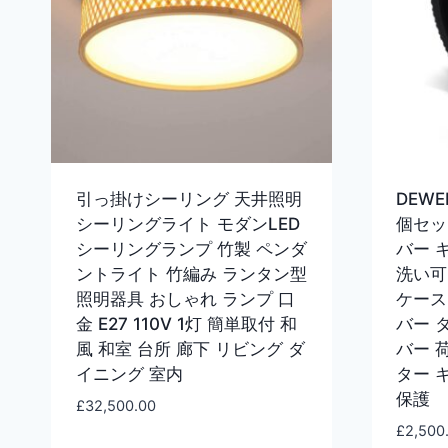
引っ掛けシーリング 天井照明
DEW
シーリングライト モダンLED
個セッ
シーリングランプ 竹製 ペンダ
バー 
ントライト 竹編み ランタン型
洗い可
照明器具 おしゃれ ランプ 口
ケース
金 E27 110V 1灯 簡単取付 和
バー 
風 和室 台所 廊下 リビング ダ
バー 
イニング 室内
ター 
保護
£
32,500.00
£
2,500