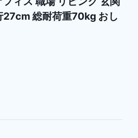
オフィス 職場 リビング 玄関
27cm 総耐荷重70kg おし