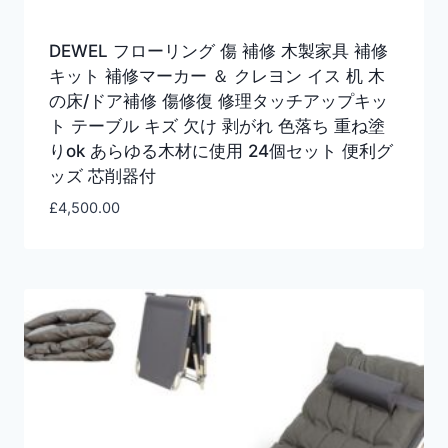
DEWEL フローリング 傷 補修 木製家具 補修
キット 補修マーカー ＆ クレヨン イス 机 木
の床/ドア補修 傷修復 修理タッチアップキッ
ト テーブル キズ 欠け 剥がれ 色落ち 重ね塗
りok あらゆる木材に使用 24個セット 便利グ
ッズ 芯削器付
£
4,500.00