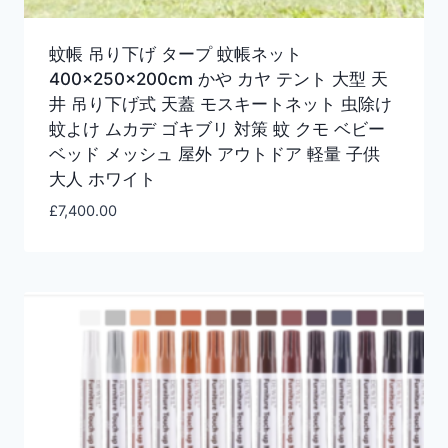
蚊帳 吊り下げ タープ 蚊帳ネット
400×250×200cm かや カヤ テント 大型 天
井 吊り下げ式 天蓋 モスキートネット 虫除け
蚊よけ ムカデ ゴキブリ 対策 蚊 クモ ベビー
ベッド メッシュ 屋外 アウトドア 軽量 子供
大人 ホワイト
£
7,400.00