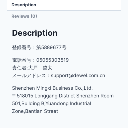
Description
Reviews (0)
Description
登録番号：第5889677号
電話番号：05055303519
責任者:大戸 啓太
メールアドレス：support@dewel.com.cn
Shenzhen Mingxi Business Co.,Ltd.
〒518015 Longgang District Shenzhen Room
501,Building B,Yuandong Industrial
Zone,Bantian Street