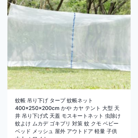
蚊帳 吊り下げ タープ 蚊帳ネット
400×250×200cm かや カヤ テント 大型 天
井 吊り下げ式 天蓋 モスキートネット 虫除け
蚊よけ ムカデ ゴキブリ 対策 蚊 クモ ベビー
ベッド メッシュ 屋外 アウトドア 軽量 子供