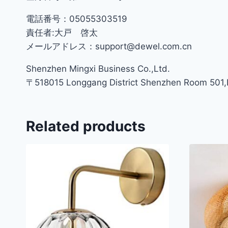
電話番号：05055303519
責任者:大戸 啓太
メールアドレス：support@dewel.com.cn
Shenzhen Mingxi Business Co.,Ltd.
〒518015 Longgang District Shenzhen Room 501,Bu
Related products