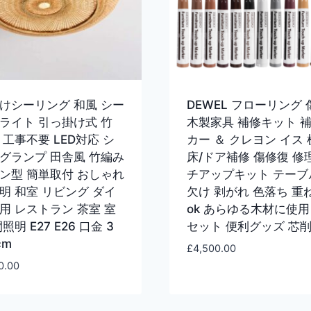
けシーリング 和風 シー
DEWEL フローリング 
ライト 引っ掛け式 竹
木製家具 補修キット 
 工事不要 LED対応 シ
カー ＆ クレヨン イス 
グランプ 田舎風 竹編み
床/ドア補修 傷修復 修
ン型 簡単取付 おしゃれ
チアップキット テーブ
明 和室 リビング ダイ
欠け 剥がれ 色落ち 重
用 レストラン 茶室 室
ok あらゆる木材に使用 
照明 E27 E26 口金 3
セット 便利グッズ 芯
cm
£
4,500.00
0.00