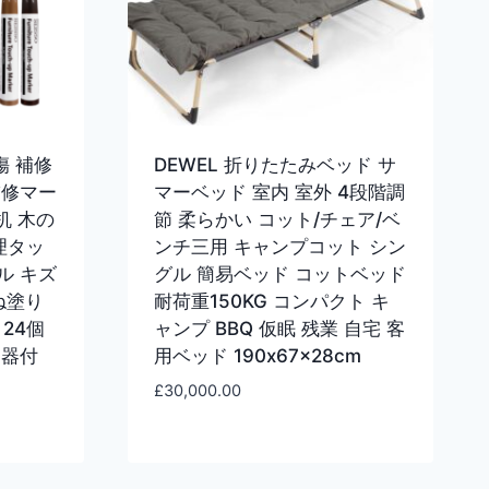
傷 補修
DEWEL 折りたたみベッド サ
補修マー
マーベッド 室内 室外 4段階調
机 木の
節 柔らかい コット/チェア/ベ
理タッ
ンチ三用 キャンプコット シン
ル キズ
グル 簡易ベッド コットベッド
ね塗り
耐荷重150KG コンパクト キ
24個
ャンプ BBQ 仮眠 残業 自宅 客
削器付
用ベッド 190x67x28cm
£
30,000.00