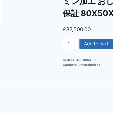
ミン加工 おし
保証 80X50X
£
37,500.00
Add to cart
SKU:
LX-JJL-0064-BK
Category:
Uncategorized