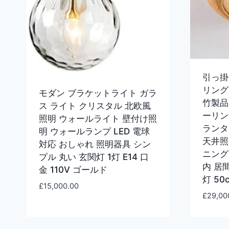
引っ掛
リング
モダン ブラケットライト ガラ
竹製品
ス ライト クリスタル 北欧風
ーリン
照明 ウォールライト 壁付け照
ランタ
明 ウォールランプ LED 電球
天井照
対応 おしゃれ 照明器具 シン
ニング
プル 丸い 玄関灯 1灯 E14 口
内 居間
金 110V ゴールド
灯 50
£
15,000.00
£
29,00