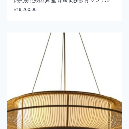
内照明 照明器具 壁 洋風 間接照明 シンプル
£
16,200.00