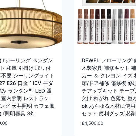
けシーリング ペンダン
DEWEL フローリング 
ト 和風 引掛け 取り付
木製家具 補修キット 
事不要 シーリングライト
カー ＆ クレヨン イス 
27 E26 口金 110V モダ
床/ドア補修 傷修復 修
編み ランタン型 LED 照
チアップキット テーブ
 室内照明 レストラン
欠け 剥がれ 色落ち 重
ング 天井照明 カフェ風
ok あらゆる木材に使用 
げ照明器具 3灯
セット 便利グッズ 芯
0.00
£
4,500.00