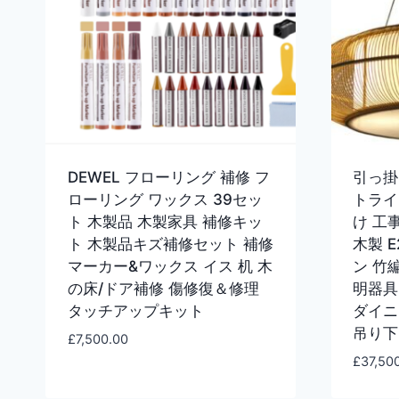
DEWEL フローリング 補修 フ
引っ掛
ローリング ワックス 39セッ
トライ
ト 木製品 木製家具 補修キッ
け 工
ト 木製品キズ補修セット 補修
木製 E
マーカー&ワックス イス 机 木
ン 竹
の床/ドア補修 傷修復＆修理
明器具
タッチアップキット
ダイニ
吊り下
£
7,500.00
£
37,50