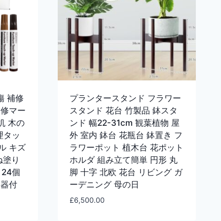
傷 補修
プランタースタンド フラワー
補修マー
スタンド 花台 竹製品 鉢スタ
机 木の
ンド 幅22-31cm 観葉植物 屋
理タッ
外 室内 鉢台 花瓶台 鉢置き フ
ル キズ
ラワーポット 植木台 花ポット
ね塗り
ホルダ 組み立て簡単 円形 丸
24個
脚 十字 北欧 花台 リビング ガ
削器付
ーデニング 母の日
£
6,500.00