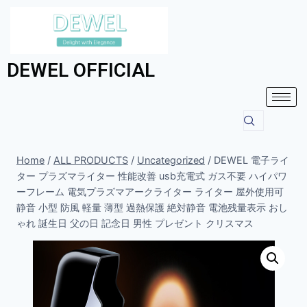
DEWEL OFFICIAL
Home
/
ALL PRODUCTS
/
Uncategorized
/
DEWEL 電子ライ
ター プラズマライター 性能改善 usb充電式 ガス不要 ハイパワ
ーフレーム 電気プラズマアークライター ライター 屋外使用可
静音 小型 防風 軽量 薄型 過熱保護 絶対静音 電池残量表示 おし
ゃれ 誕生日 父の日 記念日 男性 プレゼント クリスマス