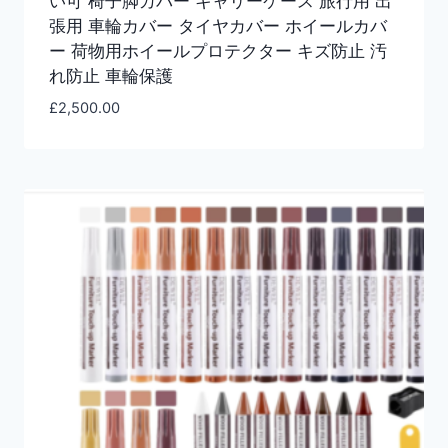
い可 椅子脚カバー キャリーケース 旅行用 出
張用 車輪カバー タイヤカバー ホイールカバ
ー 荷物用ホイールプロテクター キズ防止 汚
れ防止 車輪保護
£
2,500.00