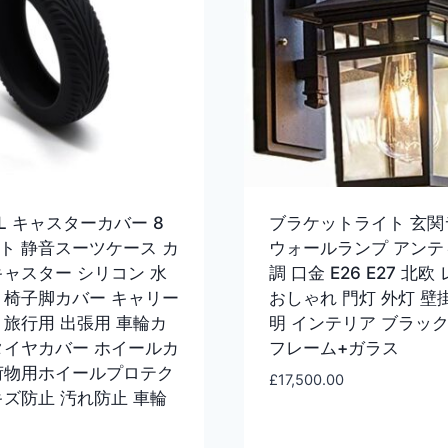
EL キャスターカバー 8
ブラケットライト 玄関
ト 静音スーツケース カ
ウォールランプ アンテ
キャスター シリコン 水
調 口金 E26 E27 北欧
 椅子脚カバー キャリー
おしゃれ 門灯 外灯 壁
 旅行用 出張用 車輪カ
明 インテリア ブラック
タイヤカバー ホイールカ
フレーム+ガラス
荷物用ホイールプロテク
£
17,500.00
キズ防止 汚れ防止 車輪