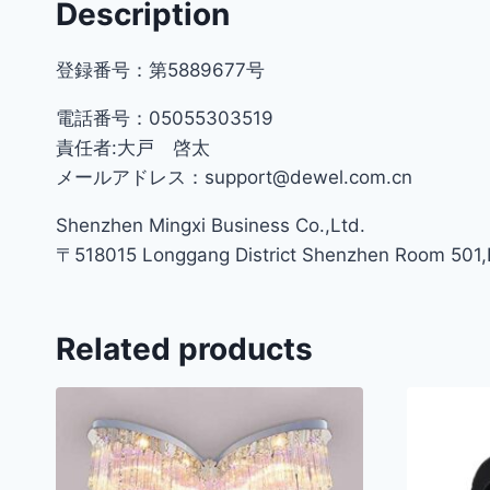
Description
登録番号：第5889677号
電話番号：05055303519
責任者:大戸 啓太
メールアドレス：support@dewel.com.cn
Shenzhen Mingxi Business Co.,Ltd.
〒518015 Longgang District Shenzhen Room 501,Bu
Related products