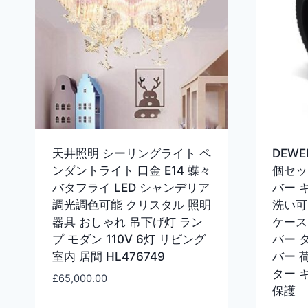
天井照明 シーリングライト ペ
DEW
ンダントライト 口金 E14 蝶々
個セッ
バタフライ LED シャンデリア
バー 
調光調色可能 クリスタル 照明
洗い可
器具 おしゃれ 吊下げ灯 ラン
ケース
プ モダン 110V 6灯 リビング
バー 
室内 居間 HL476749
バー 
ター 
£
65,000.00
保護