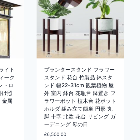
ライト
プランタースタンド フラワー
ィーク
スタンド 花台 竹製品 鉢スタ
 レトロ
ンド 幅22-31cm 観葉植物 屋
掛け照
外 室内 鉢台 花瓶台 鉢置き フ
 金属
ラワーポット 植木台 花ポット
ホルダ 組み立て簡単 円形 丸
脚 十字 北欧 花台 リビング ガ
ーデニング 母の日
£
6,500.00