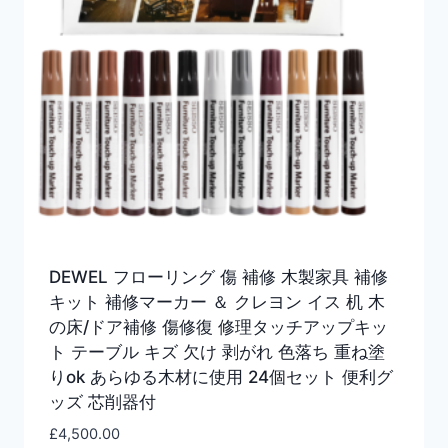
DEWEL フローリング 傷 補修 木製家具 補修
キット 補修マーカー ＆ クレヨン イス 机 木
の床/ドア補修 傷修復 修理タッチアップキッ
ト テーブル キズ 欠け 剥がれ 色落ち 重ね塗
りok あらゆる木材に使用 24個セット 便利グ
ッズ 芯削器付
£
4,500.00