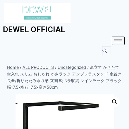
DEWEL OFFICIAL
Home
/
ALL PRODUCTS
/
Uncategorized
/
傘立て かさたて
傘入れ スリム おしゃれ かさラック アンブレラスタンド 傘置き
長傘/折りたたみ傘収納 玄関 靴ベラ収納 レインラック ブラック
幅17.5x奥行17.5x高さ58cm