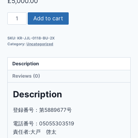
£
5,000.00
Add to cart
SKU:
KR-JJL-0118-BU-2X
Category:
Uncategorized
Description
Reviews (0)
Description
登録番号：第5889677号
電話番号：05055303519
責任者:大戸 啓太