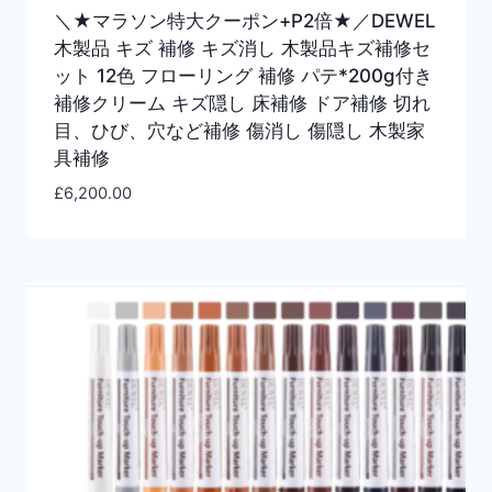
＼★マラソン特大クーポン+P2倍★／DEWEL
木製品 キズ 補修 キズ消し 木製品キズ補修セ
ット 12色 フローリング 補修 パテ*200g付き
補修クリーム キズ隠し 床補修 ドア補修 切れ
目、ひび、穴など補修 傷消し 傷隠し 木製家
具補修
£
6,200.00