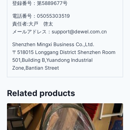
登録番号：第5889677号
電話番号：05055303519
責任者:大戸 啓太
メールアドレス：support@dewel.com.cn
Shenzhen Mingxi Business Co.,Ltd.
〒518015 Longgang District Shenzhen Room
501,Building B,Yuandong Industrial
Zone,Bantian Street
Related products