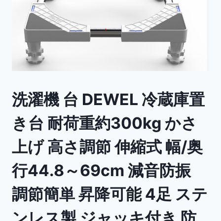
洗濯機 台 DEWEL 冷蔵庫置
き台 耐荷重約300kg かさ
上げ 高さ調節 伸縮式 幅/奥
行44.8～69cm 減音防振
調節簡単 昇降可能 4足 ステ
ンレス製 ジャッキ付き 防