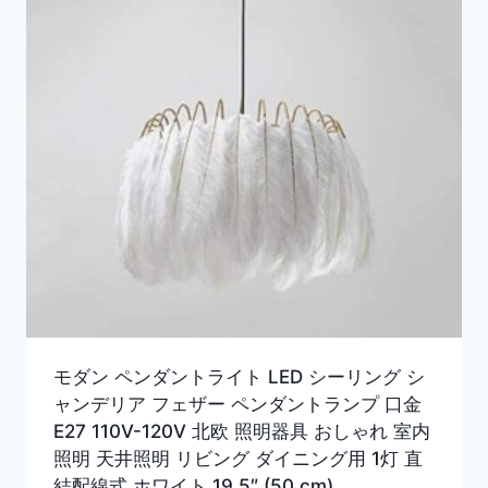
モダン ペンダントライト LED シーリング シ
ャンデリア フェザー ペンダントランプ 口金
E27 110V-120V 北欧 照明器具 おしゃれ 室内
照明 天井照明 リビング ダイニング用 1灯 直
結配線式 ホワイト 19.5″ (50 cm)