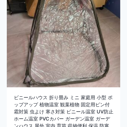
ビニールハウス 折り畳み ミニ 家庭用 小型 ポ
ップアップ 植物温室 観葉植物 固定用ピン付
霜対策 虫よけ 寒さ対策 ビニール温室 UV防止
ホーム温室 PVCカバー ガーデン温室 ガーデ
ンハウス 屋外 室内 育苗 収納便利 保温 防寒