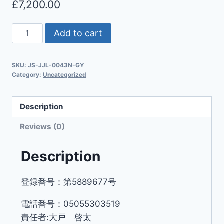
£
7,200.00
Add to cart
SKU:
JS-JJL-0043N-GY
Category:
Uncategorized
Description
Reviews (0)
Description
登録番号：第5889677号
電話番号：05055303519
責任者:大戸 啓太