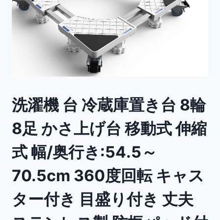
洗濯機 台 冷蔵庫置き台 8輪
8足 かさ上げ台 移動式 伸縮
式 幅/奥行き:54.5～
70.5cm 360度回転 キャス
ター付き 目盛り付き 丈夫