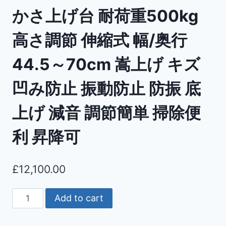
かさ上げ台 耐荷重500kg
高さ調節 伸縮式 幅/奥行
44.5～70cm 嵩上げ キズ
凹み防止 振動防止 防振 底
上げ 減音 調節簡単 掃除便
利 昇降可
£
12,100.00
Add to cart