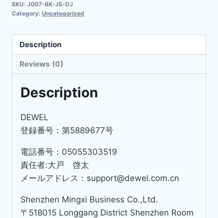
SKU:
J007-BK-JS-DJ
Category:
Uncategorized
Description
Reviews (0)
Description
DEWEL
登録番号：第5889677号
電話番号：05055303519
責任者:大戸 啓太
メールアドレス：support@dewel.com.cn
Shenzhen Mingxi Business Co.,Ltd.
〒518015 Longgang District Shenzhen Room