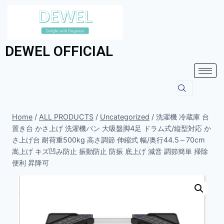
DEWEL OFFICIAL
Home
/
ALL PRODUCTS
/
Uncategorized
/
洗濯機 冷蔵庫 台
置き台 かさ上げ 洗濯機パン 大吸盤脚4足 ドラム式/縦型対応 か
さ上げ台 耐荷重500kg 高さ調節 伸縮式 幅/奥行44.5～70cm
嵩上げ キズ凹み防止 振動防止 防振 底上げ 減音 調節簡単 掃除
便利 昇降可