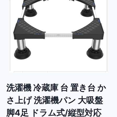
洗濯機 冷蔵庫 台 置き台 か
さ上げ 洗濯機パン 大吸盤
脚4足 ドラム式/縦型対応