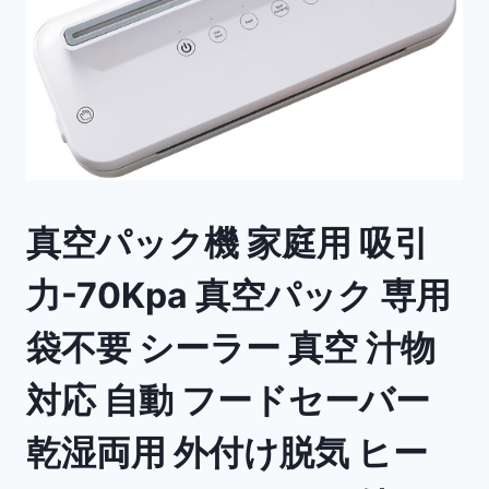
真空パック機 家庭用 吸引
力-70Kpa 真空パック 専用
袋不要 シーラー 真空 汁物
対応 自動 フードセーバー
乾湿両用 外付け脱気 ヒー