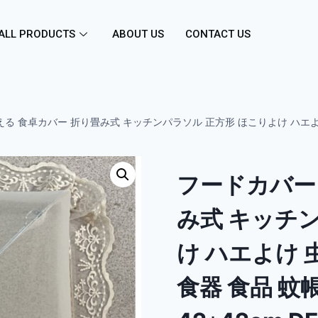
ALL PRODUCTS
ABOUT US
CONTACT US
る 食卓カバー 折り畳み式 キッチンパラソル 正方形 ほこりよけ ハエよけ
フードカバー
み式 キッチ
け ハエよけ 
食器 食品 蚊