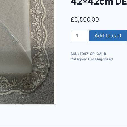
42*42cm D
£
5,500.00
Add to cart
SKU:
F047-CP-CAI-B
Category:
Uncategorized