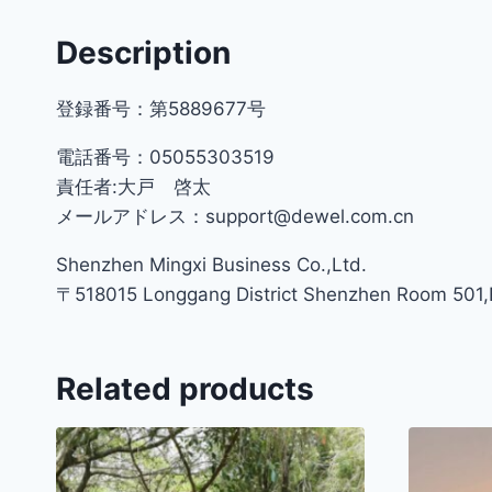
Description
登録番号：第5889677号
電話番号：05055303519
責任者:大戸 啓太
メールアドレス：support@dewel.com.cn
Shenzhen Mingxi Business Co.,Ltd.
〒518015 Longgang District Shenzhen Room 501,Bu
Related products