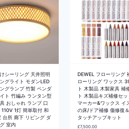
けシーリング 天井照明
DEWEL フローリング 
ングライト モダンLED
ローリング ワックス 3
ングランプ 竹製 ペンダ
ト 木製品 木製家具 補
イト 竹編み ランタン型
ト 木製品キズ補修セッ
具 おしゃれ ランプ 口
マーカー&ワックス イス
7 110V 1灯 簡単取付 和
の床/ドア補修 傷修復
室 台所 廊下 リビング ダ
タッチアップキット
グ 室内
£
7,500.00