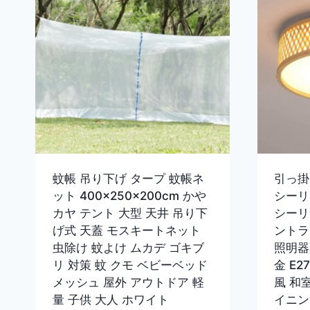
蚊帳 吊り下げ タープ 蚊帳ネ
引っ掛
ット 400×250×200cm かや
シーリ
カヤ テント 大型 天井 吊り下
シーリ
げ式 天蓋 モスキートネット
ントラ
虫除け 蚊よけ ムカデ ゴキブ
照明器
リ 対策 蚊 クモ ベビーベッド
金 E2
メッシュ 屋外 アウトドア 軽
風 和
量 子供 大人 ホワイト
イニン