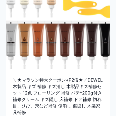
＼★マラソン特大クーポン+P2倍★／DEWEL
木製品 キズ 補修 キズ消し 木製品キズ補修セ
ット 12色 フローリング 補修 パテ*200g付き
補修クリーム キズ隠し 床補修 ドア補修 切れ
目、ひび、穴など補修 傷消し 傷隠し 木製家
具補修