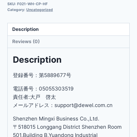
SKU:
F021-WH-CP-HF
Category:
Uncategorized
Description
Reviews (0)
Description
登録番号：第5889677号
電話番号：05055303519
責任者:大戸 啓太
メールアドレス：support@dewel.com.cn
Shenzhen Mingxi Business Co.,Ltd.
〒518015 Longgang District Shenzhen Room
501,Building B,Yuandong Industrial