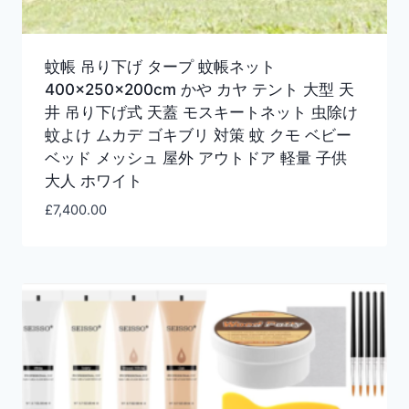
蚊帳 吊り下げ タープ 蚊帳ネット
400×250×200cm かや カヤ テント 大型 天
井 吊り下げ式 天蓋 モスキートネット 虫除け
蚊よけ ムカデ ゴキブリ 対策 蚊 クモ ベビー
ベッド メッシュ 屋外 アウトドア 軽量 子供
大人 ホワイト
£
7,400.00