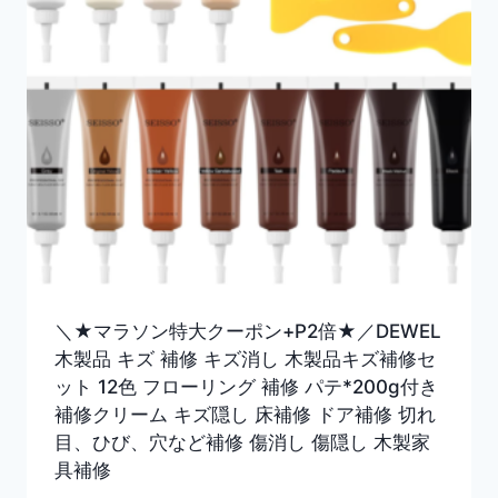
＼★マラソン特大クーポン+P2倍★／DEWEL
木製品 キズ 補修 キズ消し 木製品キズ補修セ
ット 12色 フローリング 補修 パテ*200g付き
補修クリーム キズ隠し 床補修 ドア補修 切れ
目、ひび、穴など補修 傷消し 傷隠し 木製家
具補修