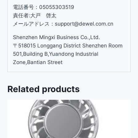
電話番号：05055303519
責任者:大戸 啓太
メールアドレス：support@dewel.com.cn
Shenzhen Mingxi Business Co.,Ltd.
〒518015 Longgang District Shenzhen Room
501,Building B,Yuandong Industrial
Zone,Bantian Street
Related products