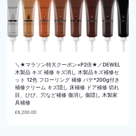
＼★マラソン特大クーポン+P2倍★／DEWEL
木製品 キズ 補修 キズ消し 木製品キズ補修セ
ット 12色 フローリング 補修 パテ*200g付き
補修クリーム キズ隠し 床補修 ドア補修 切れ
目、ひび、穴など補修 傷消し 傷隠し 木製家
具補修
£
6,200.00