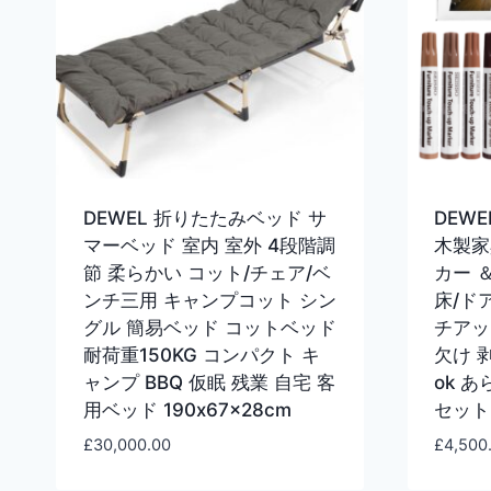
DEWEL 折りたたみベッド サ
DEW
マーベッド 室内 室外 4段階調
木製家
節 柔らかい コット/チェア/ベ
カー 
ンチ三用 キャンプコット シン
床/ド
グル 簡易ベッド コットベッド
チアッ
耐荷重150KG コンパクト キ
欠け 
ャンプ BBQ 仮眠 残業 自宅 客
ok 
用ベッド 190x67x28cm
セット
£
30,000.00
£
4,500