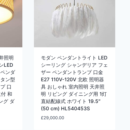
井照明
モダン ペンダントライト LED
LED
シーリング シャンデリア フェ
 ペンダ
ザー ペンダントランプ 口金
ンタン型
E27 110V-120V 北欧 照明器
プ 口
具 おしゃれ 室内照明 天井照
取付 和
明 リビング ダイニング用 1灯
ング ダ
直結配線式 ホワイト 19.5″
(50 cm) HL540453S
£
29,000.00