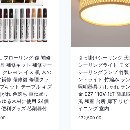
EL フローリング 傷 補修
引っ掛けシーリング 天
具 補修キット 補修マー
シーリングライト モダン
＆ クレヨン イス 机 木の
シーリングランプ 竹製
ア補修 傷修復 修理タッ
ントライト 竹編み ラ
プキット テーブル キズ
照明器具 おしゃれ ラン
剥がれ 色落ち 重ね塗り
金 E27 110V 1灯 簡単
あらゆる木材に使用 24個
風 和室 台所 廊下 リビ
 便利グッズ 芯削器付
イニング 室内
.00
£
32,500.00