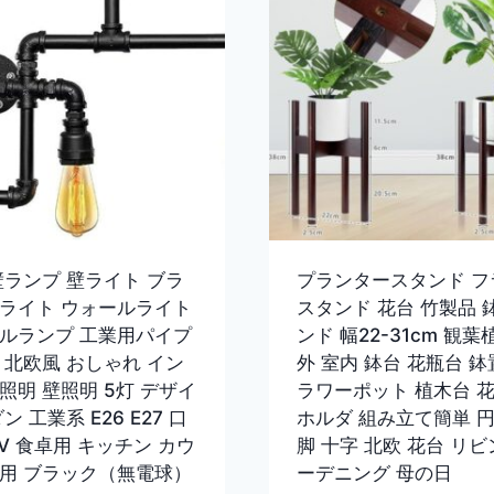
壁ランプ 壁ライト ブラ
プランタースタンド フ
ライト ウォールライト
スタンド 花台 竹製品 
ルランプ 工業用パイプ
ンド 幅22-31cm 観葉
 北欧風 おしゃれ イン
外 室内 鉢台 花瓶台 鉢
照明 壁照明 5灯 デザイ
ラワーポット 植木台 
ン 工業系 E26 E27 口
ホルダ 組み立て簡単 円
0V 食卓用 キッチン カウ
脚 十字 北欧 花台 リビ
用 ブラック（無電球）
ーデニング 母の日