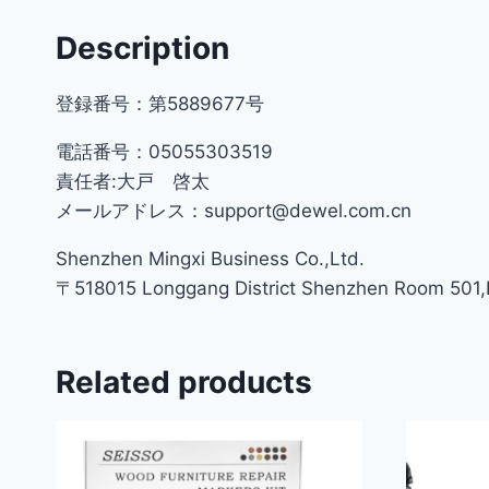
Description
登録番号：第5889677号
電話番号：05055303519
責任者:大戸 啓太
メールアドレス：support@dewel.com.cn
Shenzhen Mingxi Business Co.,Ltd.
〒518015 Longgang District Shenzhen Room 501,Bu
Related products