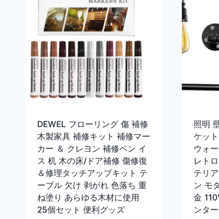
DEWEL フローリング 傷 補修
照明 
木製家具 補修キット 補修マー
ケット
カー ＆ クレヨン 補修ペン イ
ウォー
ス 机 木の床/ドア補修 傷修復
レトロ
＆修理タッチアップキット テ
テリア
ーブル 欠け 剥がれ 色落ち 重
ン モダ
ね塗り あらゆる木材に使用
金 11
25個セット 便利グッズ
ンター