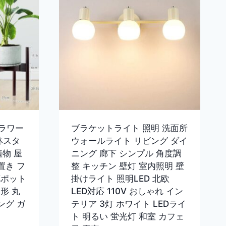
ラワー
ブラケットライト 照明 洗面所
鉢スタ
ウォールライト リビング ダイ
植物 屋
ニング 廊下 シンプル 角度調
置き フ
整 キッチン 壁灯 室内照明 壁
花ポット
掛けライト 照明LED 北欧
形 丸
LED対応 110V おしゃれ イン
ング ガ
テリア 3灯 ホワイト LEDライ
ト 明るい 蛍光灯 和室 カフェ