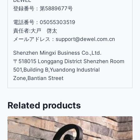
登録番号：第5889677号
電話番号：05055303519
責任者:大戸 啓太
メールアドレス：support@dewel.com.cn
Shenzhen Mingxi Business Co.,Ltd.
〒518015 Longgang District Shenzhen Room
501,Building B,Yuandong Industrial
Zone,Bantian Street
Related products