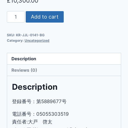
£
10,300.00
Add to cart
SKU:
KR-JJL-0141-BG
Category:
Uncategorized
Description
Reviews (0)
Description
登録番号：第5889677号
電話番号：05055303519
責任者:大戸 啓太