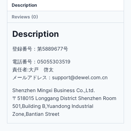
Description
Reviews (0)
Description
登録番号：第5889677号
電話番号：05055303519
責任者:大戸 啓太
メールアドレス：support@dewel.com.cn
Shenzhen Mingxi Business Co.,Ltd.
〒518015 Longgang District Shenzhen Room
501,Building B,Yuandong Industrial
Zone,Bantian Street