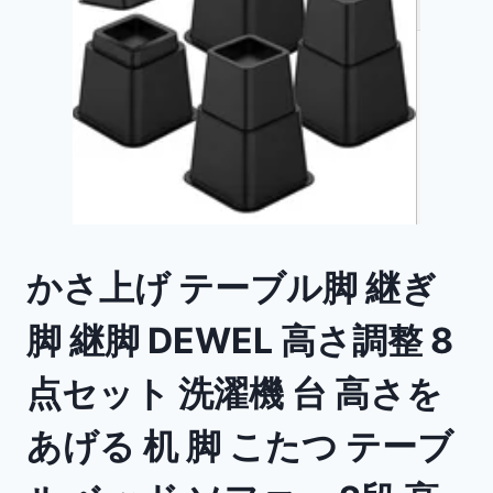
かさ上げ テーブル脚 継ぎ
脚 継脚 DEWEL 高さ調整 8
点セット 洗濯機 台 高さを
あげる 机 脚 こたつ テーブ