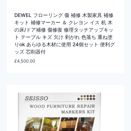
DEWEL フローリング 傷 補修 木製家具 補修
キット 補修マーカー ＆ クレヨン イス 机 木
の床/ドア補修 傷修復 修理タッチアップキッ
ト テーブル キズ 欠け 剥がれ 色落ち 重ね塗
りok あらゆる木材に使用 24個セット 便利グ
ッズ 芯削器付
£
4,500.00