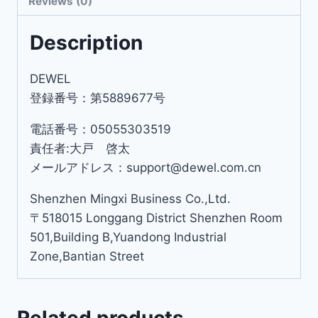
Reviews (0)
Description
DEWEL
登録番号：第5889677号
電話番号：05055303519
責任者:大戸 啓太
メールアドレス：support@dewel.com.cn
Shenzhen Mingxi Business Co.,Ltd.
〒518015 Longgang District Shenzhen Room
501,Building B,Yuandong Industrial
Zone,Bantian Street