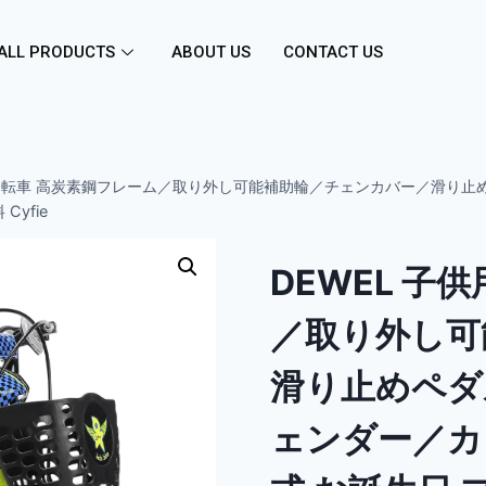
ALL PRODUCTS
ABOUT US
CONTACT US
用自転車 高炭素鋼フレーム／取り外し可能補助輪／チェンカバー／滑り止
yfie
DEWEL 子
／取り外し可
滑り止めペダ
ェンダー／カ