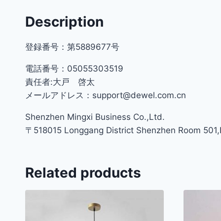
Description
登録番号：第5889677号
電話番号：05055303519
責任者:大戸 啓太
メールアドレス：support@dewel.com.cn
Shenzhen Mingxi Business Co.,Ltd.
〒518015 Longgang District Shenzhen Room 501,Bu
Related products