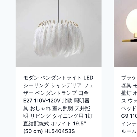
モダン ペンダントライト LED
ブラケ
シーリング シャンデリア フェ
器具 
ザー ペンダントランプ 口金
壁灯 
E27 110V-120V 北欧 照明器
ス ウ
具 おしゃれ 室内照明 天井照
ベッド
明 リビング ダイニング用 1灯
G9 1
直結配線式 ホワイト 19.5″
インテ
(50 cm) HL540453S
ルーム