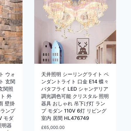
ト ウォ
天井照明 シーリングライト ペ
ト 玄関
ンダントライト 口金 E14 蝶々
 玄関照
バタフライ LED シャンデリア
ト 外
調光調色可能 クリスタル 照明
雨 壁掛
器具 おしゃれ 吊下げ灯 ラン
ルランプ
プ モダン 110V 6灯 リビング
0V モダ
室内 居間 HL476749
照明器
£
65,000.00