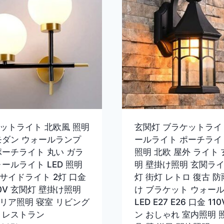
ットライト 北欧風 照明
玄関灯 ブラケットライ
モダン ウォールランプ
ールライト ポーチライ
ポーチライト 丸い ガラ
照明 北欧 屋外 ライト
ォールライト LED 照明
明 壁掛け照明 玄関ライ
サイドライト 2灯 口金
灯 街灯 レトロ 復古 防
10V 玄関灯 壁掛け照明
け ブラケット ウォー
リア照明 寝室 リビング
LED E27 E26 口金 11
 レストラン
ン おしゃれ 室内照明 