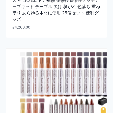
ス 机 木の床/ドア補修 傷修復＆修理タッチア
ップキット テーブル 欠け 剥がれ 色落ち 重ね
塗り あらゆる木材に使用 25個セット 便利グ
ッズ
£
4,200.00