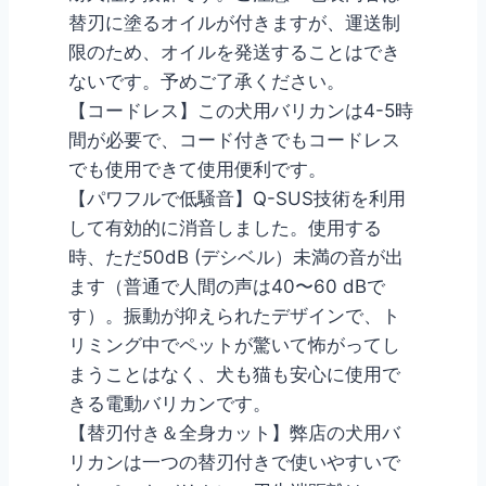
替刃に塗るオイルが付きますが、運送制
限のため、オイルを発送することはでき
ないです。予めご了承ください。
【コードレス】この犬用バリカンは4-5時
間が必要で、コード付きでもコードレス
でも使用できて使用便利です。
【パワフルで低騒音】Q-SUS技術を利用
して有効的に消音しました。使用する
時、ただ50dB (デシベル）未満の音が出
ます（普通で人間の声は40〜60 dBで
す）。振動が抑えられたデザインで、ト
リミング中でペットが驚いて怖がってし
まうことはなく、犬も猫も安心に使用で
きる電動バリカンです。
【替刃付き＆全身カット】弊店の犬用バ
リカンは一つの替刃付きで使いやすいで