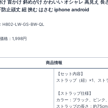
け 首かけ 斜めがけ かわいい オシャレ 高見え 長
防止頑丈 紐 挟む はさむ iphone android
: H802-LW-GS-BW-QL
価格：1,998円
商品情報
【セット内容】
ストラップ（紐）×1、ストラ
【ストラップ仕様】
カラー：ブラック、ピンク
ストラップの長さ：約75cm～