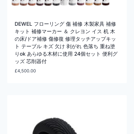
DEWEL フローリング 傷 補修 木製家具 補修
キット 補修マーカー ＆ クレヨン イス 机 木
の床/ドア補修 傷修復 修理タッチアップキッ
ト テーブル キズ 欠け 剥がれ 色落ち 重ね塗
りok あらゆる木材に使用 24個セット 便利グ
ッズ 芯削器付
£
4,500.00