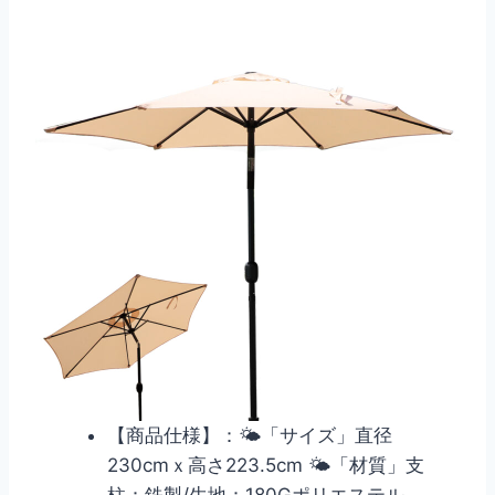
【商品仕様】：🌤「サイズ」直径
230cmｘ高さ223.5cm 🌤「材質」支
柱：鉄製/生地：180Gポリエステル