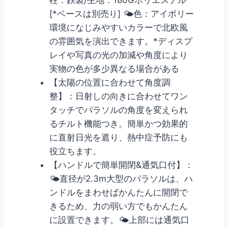
[*ベースは別売り] 🌤色：アイボリー
環境になじみやすいカラーで北欧風
の雰囲気を演出できます。*ディスプ
レイや写真の光の加減や角度により
実物の色が多少異なる場合がある
【太陽の位置に合わせて角度調
整】：日射しの向きに合わせてワン
タッチでパラソルの角度を変えられ
るチルト機能つき。簡単かつ効果的
に直射日光を遮り、熱中症予防にも
役立ちます。
【ハンドルで簡単開閉&通気口付】：
🌤直径が2.3m大型のパラソルは、ハ
ンドルをまわせばかんたんに開閉で
きるため、力の弱い方でもかんたん
に設置できます。🌤上部には通気口