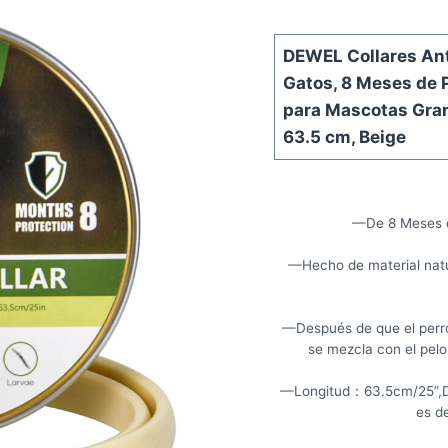
DEWEL Collares Ant
Gatos, 8 Meses de P
para Mascotas Gra
63.5 cm, Beige
—De 8 Meses d
—Hecho de material natu
—Después de que el perro 
se mezcla con el pelo
—Longitud：63.5cm/25”,Dis
es d